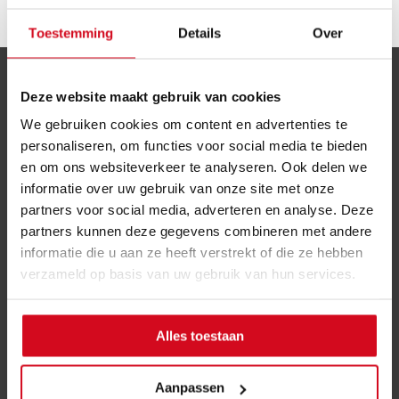
Toestemming
Details
Over
Deze website maakt gebruik van cookies
CONTACT
We gebruiken cookies om content en advertenties te
LEROUGE MEUBELEN
personaliseren, om functies voor social media te bieden
Min. Liebaertlaan 33D
en om ons websiteverkeer te analyseren. Ook delen we
8500 Kortrijk
informatie over uw gebruik van onze site met onze
partners voor social media, adverteren en analyse. Deze
T
056/20 50 80
partners kunnen deze gegevens combineren met andere
luc@lerouge.be
informatie die u aan ze heeft verstrekt of die ze hebben
verzameld op basis van uw gebruik van hun services.
Alles toestaan
OPENINGSUREN
Vrij bezoek: elke dag van 14u-18u
Aanpassen