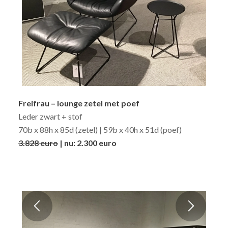
Freifrau – lounge zetel met poef
Leder zwart + stof
70b x 88h x 85d (zetel) | 59b x 40h x 51d (poef)
3.828 euro
| nu: 2.300 euro