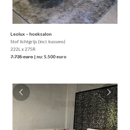
Leolux – hoeksalon
Stof lichtgrijs (incl. kussens)
222L x 275R
7.735 euro
| nu: 5.500 euro