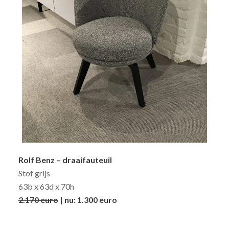
Rolf Benz – draaifauteuil
Stof grijs
63b x 63d x 70h
2.170 euro
| nu: 1.300 euro