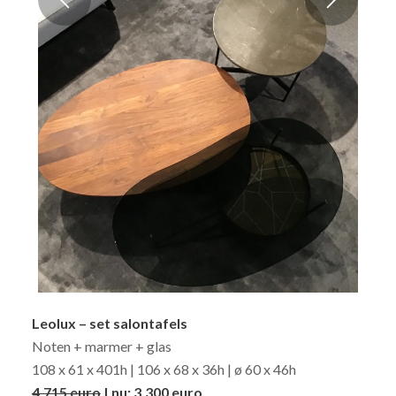
Leolux – set salontafels
Noten + marmer + glas
108 x 61 x 401h | 106 x 68 x 36h | ø 60 x 46h
4.715 euro
| nu: 3.300 euro