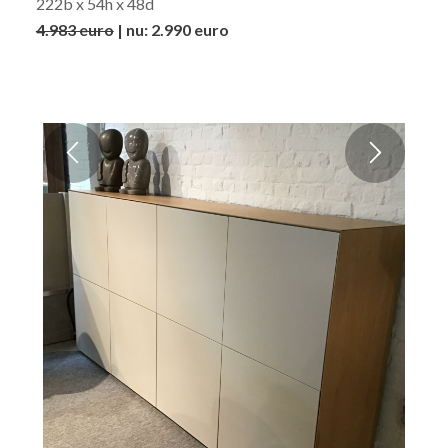
222b x 54h x 48d
4.983 euro
| nu: 2.990 euro