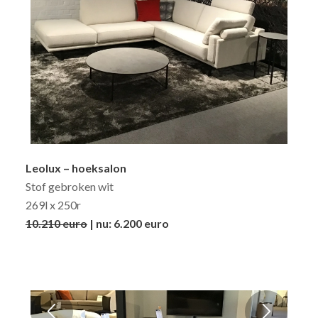
Leolux – hoeksalon
Stof gebroken wit
269l x 250r
10.210 euro
| nu: 6.200 euro