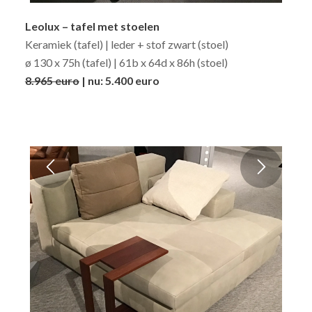
Leolux – tafel met stoelen
Keramiek (tafel) | leder + stof zwart (stoel)
ø 130 x 75h (tafel) | 61b x 64d x 86h (stoel)
8.965 euro
| nu: 5.400 euro