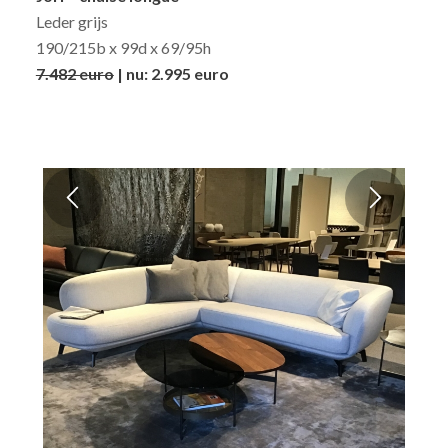
Leder grijs
190/215b x 99d x 69/95h
7.482 euro
| nu: 2.995 euro