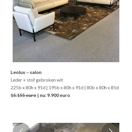
Leolux – salon
Leder + stof gebroken wit
225b x 80h x 91d | 195b x 80h x 91d | 80b x 80h x 85d
15.155 euro
| nu: 9.900 euro