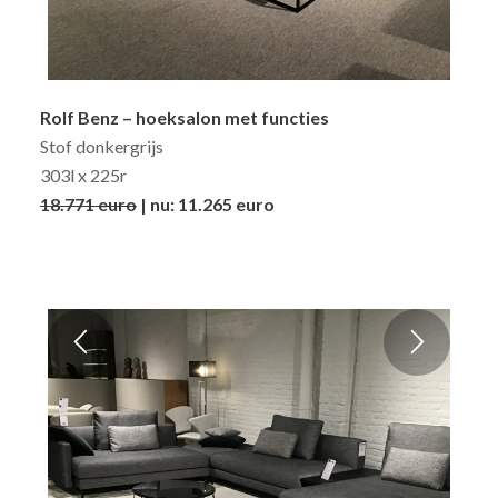
Rolf Benz – hoeksalon met functies
Stof donkergrijs
303l x 225r
18.771 euro
| nu: 11.265 euro