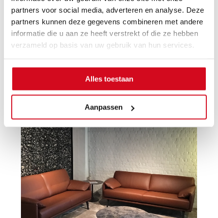
Leolux – salon
partners voor social media, adverteren en analyse. Deze
Leder taupe
partners kunnen deze gegevens combineren met andere
148b x 84h x 85d | 198b x 84h x 85d
informatie die u aan ze heeft verstrekt of die ze hebben
11.775 euro
| nu: 6.900 euro
verzameld op basis van uw gebruik van hun services.
Alles toestaan
Aanpassen