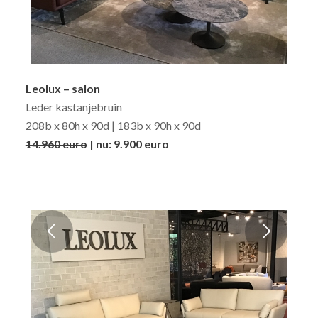
Leolux – salon
Leder kastanjebruin
208b x 80h x 90d | 183b x 90h x 90d
14.960 euro
| nu: 9.900 euro