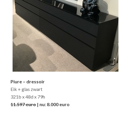
Piure – dressoir
Eik + glas zwart
321b x 48d x 79h
11.597 euro
| nu: 8.000 euro