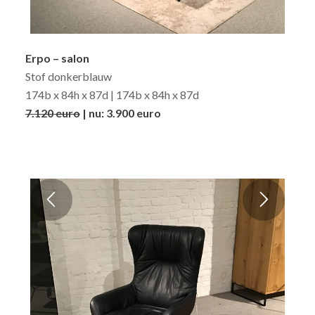
Erpo – salon
Stof donkerblauw
174b x 84h x 87d | 174b x 84h x 87d
7.120 euro
| nu: 3.900 euro