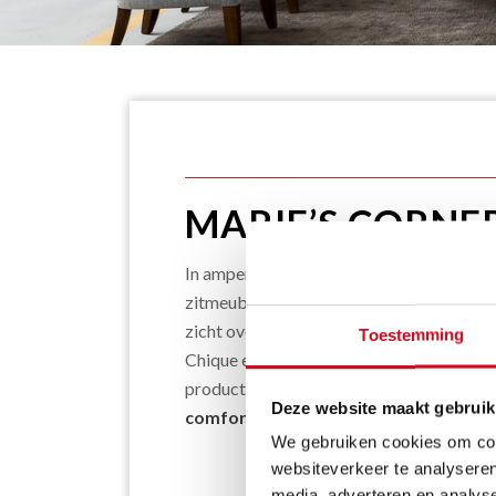
MARIE’S CORNE
In amper 25 jaar tijd werd Marie’s Corner
zitmeubelen. Met hun
sofa’s, armzetels
zicht overtroffen. Niet alleen in eigen lan
Toestemming
Chique en elegant. Marie’s Corner biedt 
productie. En met maar één obsessie in 
Deze website maakt gebruik
comfort
!
We gebruiken cookies om cont
websiteverkeer te analyseren
media, adverteren en analys