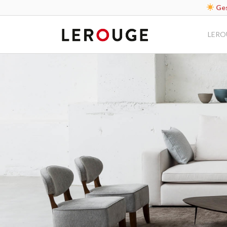
Ges
LERO