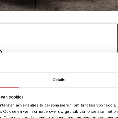
R
 een belangrijke referentie binnen de wereld van
, bergères en stoelen
heeft dit
Belgisch bedrijf
d, maar ook internationaal. Gezellig en eigentijds.
Details
prachtige
fauteuils
op basis van ambachtelijke
gedachten:
het comfort, het comfort en het
 van cookies
ent en advertenties te personaliseren, om functies voor social
. Ook delen we informatie over uw gebruik van onze site met on
e. Deze partners kunnen deze gegevens combineren met andere i